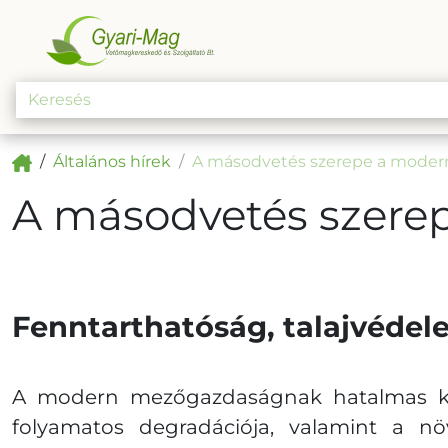
Általános hírek
A másodvetés szerepe a mode
A másodvetés szer
Fenntarthatóság, talajvédel
A modern mezőgazdaságnak hatalmas kihív
folyamatos degradációja, valamint a n