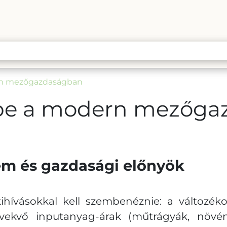
rn mezőgazdaságban
epe a modern mezőga
em és gazdasági előnyök
ásokkal kell szembenéznie: a változékony
övekvő inputanyag-árak (műtrágyák, növén