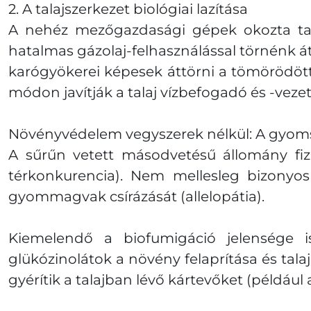
2. A talajszerkezet biológiai lazítása
A nehéz mezőgazdasági gépek okozta tala
hatalmas gázolaj-felhasználással törnénk át 
karógyökerei képesek áttörni a tömörödöt
módon javítják a talaj vízbefogadó és -veze
Növényvédelem vegyszerek nélkül: A gyoms
A sűrűn vetett másodvetésű állomány fizi
térkonkurencia). Nem mellesleg bizonyos
gyommagvak csírázását (allelopátia).
Kiemelendő a biofumigáció jelensége is
glükózinolátok a növény felaprítása és ta
gyérítik a talajban lévő kártevőket (példáu