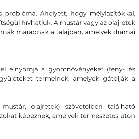
probléma. Ahelyett, hogy mélylazítókkal,
ítségül hívhatjuk. A mustár vagy az olajretek
ornák maradnak a talajban, amelyek drámai
sével elnyomja a gyomnövényeket (fény- és
gyületeket termelnek, amelyek gátolják a
ustár, olajretek) szöveteiben található
gázokat képeznek, amelyek természetes úton