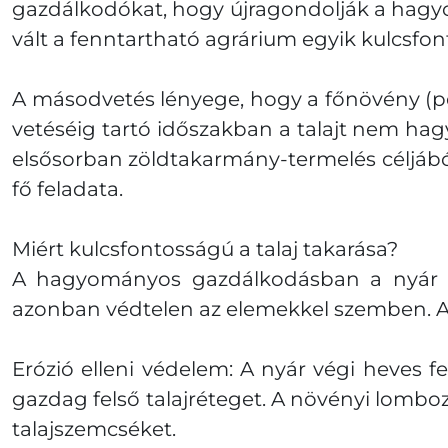
gazdálkodókat, hogy újragondolják a hagy
vált a fenntartható agrárium egyik kulcsf
A másodvetés lényege, hogy a főnövény (pél
vetéséig tartó időszakban a talajt nem hag
elsősorban zöldtakarmány-termelés céljából
fő feladata.
Miért kulcsfontosságú a talaj takarása?
A hagyományos gazdálkodásban a nyár vé
azonban védtelen az elemekkel szemben. A
Erózió elleni védelem: A nyár végi heves
gazdag felső talajréteget. A növényi lombo
talajszemcséket.