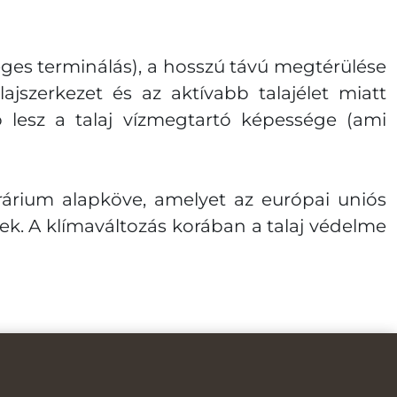
eges terminálás), a hosszú távú megtérülése
ajszerkezet és az aktívabb talajélet miatt
lesz a talaj vízmegtartó képessége (ami
rium alapköve, amelyet az európai uniós
k. A klímaváltozás korában a talaj védelme