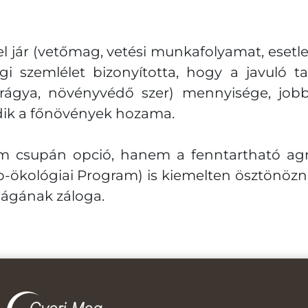
el jár (vetőmag, vetési munkafolyamat, esetl
i szemlélet bizonyította, hogy a javuló tal
ágya, növényvédő szer) mennyisége, jobb 
ódik a főnövények hozama.
csupán opció, hanem a fenntartható agrá
-ökológiai Program) is kiemelten ösztönözne
ságának záloga.