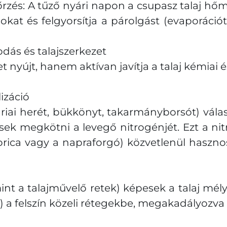
s: A tűző nyári napon a csupasz talaj hőmérs
kat és felgyorsítja a párolgást (evaporációt)
dás és talajszerkezet
újt, hanem aktívan javítja a talaj kémiai és 
izáció
driai herét, bükkönyt, takarmányborsót) vála
ek megkötni a levegő nitrogénjét. Ezt a nit
rica vagy a napraforgó) közvetlenül hasznosí
int a talajművelő retek) képesek a talaj mé
) a felszín közeli rétegekbe, megakadályozva 