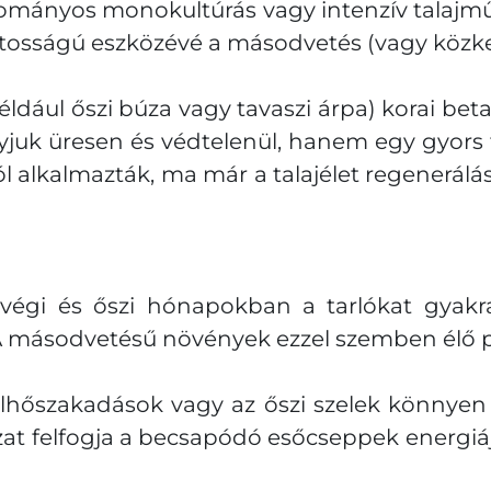
ományos monokultúrás vagy intenzív talajmű
ontosságú eszközévé a másodvetés (vagy közk
dául őszi búza vagy tavaszi árpa) korai beta
yjuk üresen és védtelenül, hanem egy gyors f
 alkalmazták, ma már a talajélet regenerálás
gi és őszi hónapokban a tarlókat gyakran 
 másodvetésű növények ezzel szemben élő p
 felhőszakadások vagy az őszi szelek könnye
zat felfogja a becsapódó esőcseppek energiá