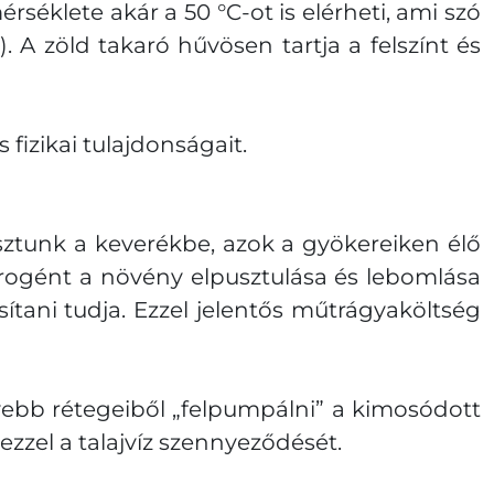
éklete akár a 50 °C-ot is elérheti, ami szó
. A zöld takaró hűvösen tartja a felszínt és
fizikai tulajdonságait.
sztunk a keverékbe, azok a gyökereiken élő
rogént a növény elpusztulása és lebomlása
tani tudja. Ezzel jelentős műtrágyaköltség
lyebb rétegeiből „felpumpálni” a kimosódott
ezzel a talajvíz szennyeződését.