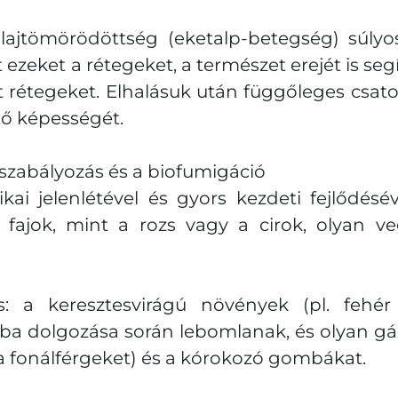
jtömörödöttség (eketalp-betegség) súlyos 
ezeket a rétegeket, a természet erejét is seg
t rétegeket. Elhalásuk után függőleges csat
tő képességét.
zabályozás és a biofumigáció
kai jelenlétével és gyors kezdeti fejlődé
 fajok, mint a rozs vagy a cirok, olyan ve
: a keresztesvirágú növények (pl. fehér m
lajba dolgozása során lebomlanak, és olyan 
l a fonálférgeket) és a kórokozó gombákat.