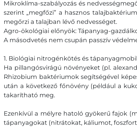
Mikroklíma-szabályozás és nedvességmegőrzé
szerint „megfőzi” a hasznos talajbaktériumo
megőrzi a talajban lévő nedvességet.
Agro-ökológiai előnyök: Tápanyag-gazdálko
A másodvetés nem csupán passzív védelmet ny
1. Biológiai nitrogénkötés és tápanyagmobil
Ha pillangósvirágú növényeket (pl. alexan
Rhizobium baktériumok segítségével képes
után a következő főnövény (például a kuko
takarítható meg.
Ezenkívül a mélyre hatoló gyökerű fajok (m
tápanyagokat (nitrátokat, káliumot, foszfort