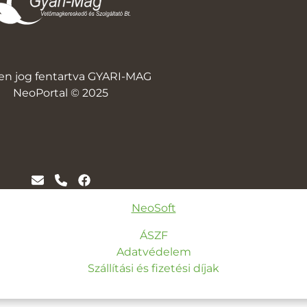
en jog fentartva GYARI-MAG
NeoPortal © 2025
NeoSoft
ÁSZF
Adatvédelem
Szállítási és fizetési díjak