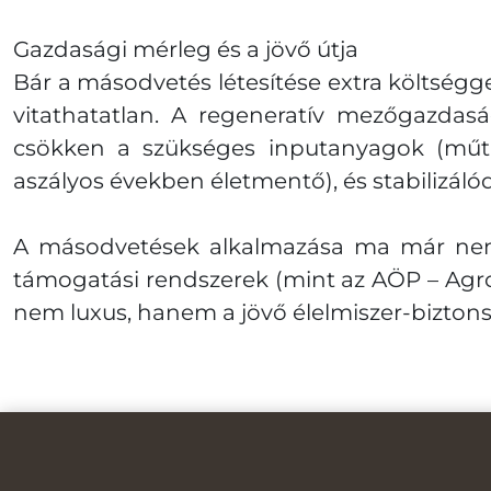
Gazdasági mérleg és a jövő útja
Bár a másodvetés létesítése extra költségg
vitathatatlan. A regeneratív mezőgazdaság
csökken a szükséges inputanyagok (műtr
aszályos években életmentő), és stabilizál
A másodvetések alkalmazása ma már nem 
támogatási rendszerek (mint az AÖP – Agro
nem luxus, hanem a jövő élelmiszer-bizton