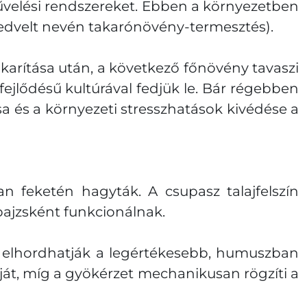
velési rendszereket. Ebben a környezetben
edvelt nevén takarónövény-termesztés).
karítása után, a következő főnövény tavaszi
ejlődésű kultúrával fedjük le. Bár régebben
a és a környezeti stresszhatások kivédése a
feketén hagyták. A csupasz talajfelszín
ajzsként funkcionálnak.
n elhordhatják a legértékesebb, humuszban
ját, míg a gyökérzet mechanikusan rögzíti a