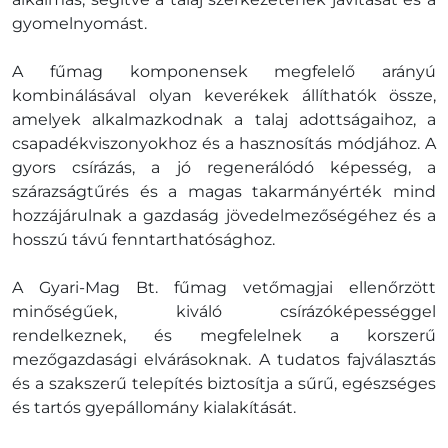
gyomelnyomást.
A fűmag komponensek megfelelő arányú
kombinálásával olyan keverékek állíthatók össze,
amelyek alkalmazkodnak a talaj adottságaihoz, a
csapadékviszonyokhoz és a hasznosítás módjához. A
gyors csírázás, a jó regenerálódó képesség, a
szárazságtűrés és a magas takarmányérték mind
hozzájárulnak a gazdaság jövedelmezőségéhez és a
hosszú távú fenntarthatósághoz.
A Gyari-Mag Bt. fűmag vetőmagjai ellenőrzött
minőségűek, kiváló csírázóképességgel
rendelkeznek, és megfelelnek a korszerű
mezőgazdasági elvárásoknak. A tudatos fajválasztás
és a szakszerű telepítés biztosítja a sűrű, egészséges
és tartós gyepállomány kialakítását.