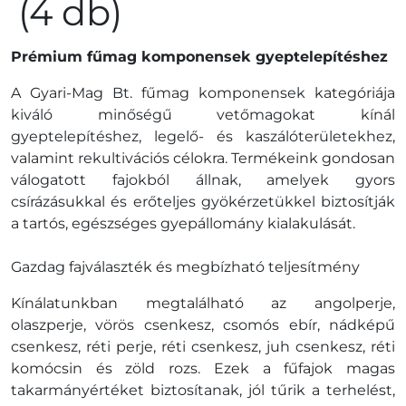
(4 db)
Prémium fűmag komponensek gyeptelepítéshez
A Gyari-Mag Bt. fűmag komponensek kategóriája
kiváló minőségű vetőmagokat kínál
gyeptelepítéshez, legelő- és kaszálóterületekhez,
valamint rekultivációs célokra. Termékeink gondosan
válogatott fajokból állnak, amelyek gyors
csírázásukkal és erőteljes gyökérzetükkel biztosítják
a tartós, egészséges gyepállomány kialakulását.
Gazdag fajválaszték és megbízható teljesítmény
Kínálatunkban megtalálható az angolperje,
olaszperje, vörös csenkesz, csomós ebír, nádképű
csenkesz, réti perje, réti csenkesz, juh csenkesz, réti
komócsin és zöld rozs. Ezek a fűfajok magas
takarmányértéket biztosítanak, jól tűrik a terhelést,