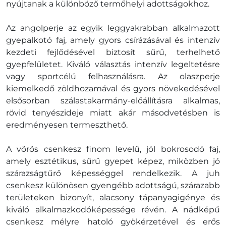
nyújtanak a különböző termőhelyi adottságokhoz.
Az angolperje az egyik leggyakrabban alkalmazott
gyepalkotó faj, amely gyors csírázásával és intenzív
kezdeti fejlődésével biztosít sűrű, terhelhető
gyepfelületet. Kiváló választás intenzív legeltetésre
vagy sportcélú felhasználásra. Az olaszperje
kiemelkedő zöldhozamával és gyors növekedésével
elsősorban szálastakarmány-előállításra alkalmas,
rövid tenyészideje miatt akár másodvetésben is
eredményesen termeszthető.
A vörös csenkesz finom levelű, jól bokrosodó faj,
amely esztétikus, sűrű gyepet képez, miközben jó
szárazságtűrő képességgel rendelkezik. A juh
csenkesz különösen gyengébb adottságú, szárazabb
területeken bizonyít, alacsony tápanyagigénye és
kiváló alkalmazkodóképessége révén. A nádképű
csenkesz mélyre hatoló gyökérzetével és erős