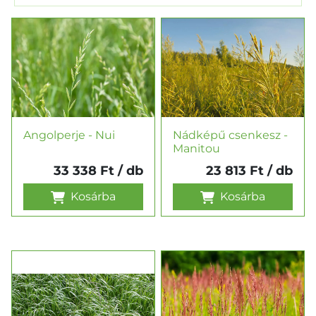
Angolperje - Nui
Nádképű csenkesz -
Manitou
33 338 Ft
/ db
23 813 Ft
/ db
Kosárba
Kosárba