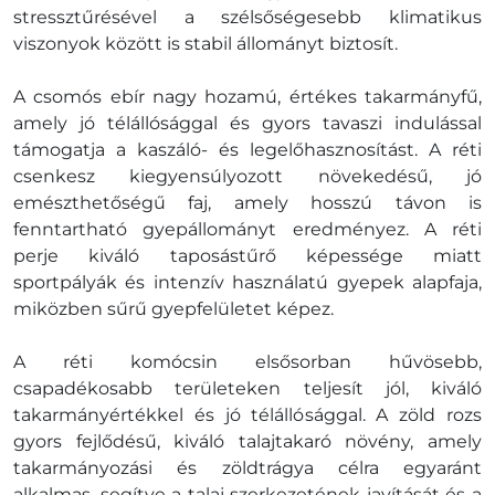
stressztűrésével a szélsőségesebb klimatikus
viszonyok között is stabil állományt biztosít.
A csomós ebír nagy hozamú, értékes takarmányfű,
amely jó télállósággal és gyors tavaszi indulással
támogatja a kaszáló- és legelőhasznosítást. A réti
csenkesz kiegyensúlyozott növekedésű, jó
emészthetőségű faj, amely hosszú távon is
fenntartható gyepállományt eredményez. A réti
perje kiváló taposástűrő képessége miatt
sportpályák és intenzív használatú gyepek alapfaja,
miközben sűrű gyepfelületet képez.
A réti komócsin elsősorban hűvösebb,
csapadékosabb területeken teljesít jól, kiváló
takarmányértékkel és jó télállósággal. A zöld rozs
gyors fejlődésű, kiváló talajtakaró növény, amely
takarmányozási és zöldtrágya célra egyaránt
alkalmas, segítve a talaj szerkezetének javítását és a