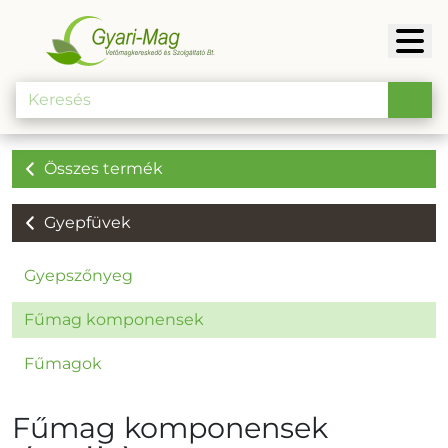
Összes termék
Gyepfüvek
Gyepszőnyeg
Fűmag komponensek
Fűmagok
Fűmag komponensek