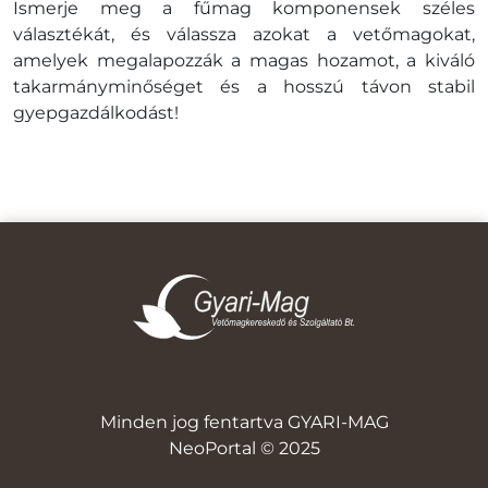
Ismerje meg a fűmag komponensek széles
választékát, és válassza azokat a vetőmagokat,
amelyek megalapozzák a magas hozamot, a kiváló
takarmányminőséget és a hosszú távon stabil
gyepgazdálkodást!
Minden jog fentartva GYARI-MAG
NeoPortal © 2025