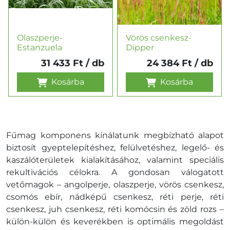
Olaszperje-
Vörös csenkesz-
Estanzuela
Dipper
31 433 Ft
/ db
24 384 Ft
/ db
Kosárba
Kosárba
Fűmag komponens kínálatunk megbízható alapot
biztosít gyeptelepítéshez, felülvetéshez, legelő- és
kaszálóterületek kialakításához, valamint speciális
rekultivációs célokra. A gondosan válogatott
vetőmagok – angolperje, olaszperje, vörös csenkesz,
csomós ebír, nádképű csenkesz, réti perje, réti
csenkesz, juh csenkesz, réti komócsin és zöld rozs –
külön-külön és keverékben is optimális megoldást