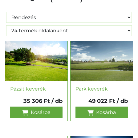
Szűrés
Pázsit keverék
Park keverék
35 306 Ft
/ db
49 022 Ft
/ db
Kosárba
Kosárba