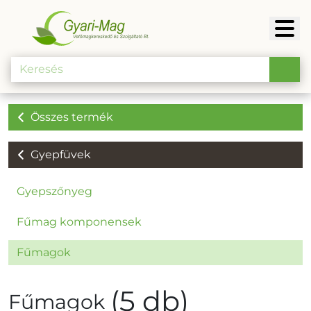
Összes termék
Gyepfüvek
Gyepszőnyeg
Fűmag komponensek
Fűmagok
(5 db)
Fűmagok