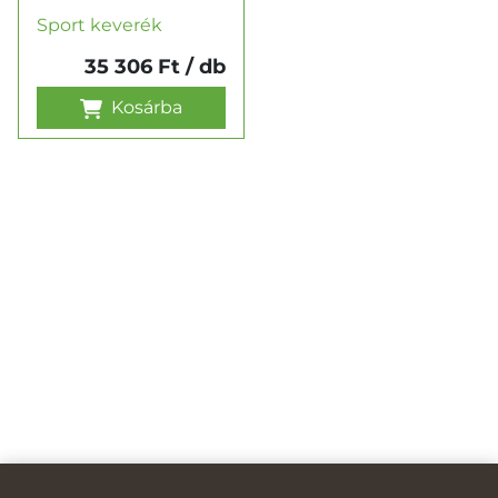
Sport keverék
35 306 Ft
/ db
Kosárba