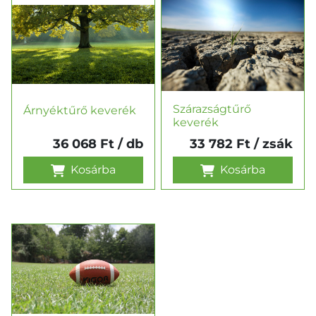
Szárazságtűrő
Árnyéktűrő keverék
keverék
36 068 Ft
/ db
33 782 Ft
/ zsák
Kosárba
Kosárba