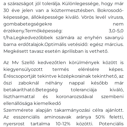
a szárazságot jól tolerálja. Különlegessége, hogy már
30 éve jelen van a köztermesztésben. Bokrosodó-
képessége, állóképessége kiváló. Vörös levél vírusra,
gombabetegségekre nem
érzékeny.Termőképesség: 3,0-5,0
t/ha.Legkedvezőbbek számára az enyhén savanyú
barna erdőtalajok.Optimális vetésidő: egész március.
Megkésett tavasz esetén áprilisban is vethető.
Az Mv Szellő kedvezőtlen körülmények között is
kiegyensúlyozott termés elérésére képes.
Éréscsoportját tekintve középkorainak tekinthető, az
őszi zaboknál néhány nappal később már
betakarítható.Betegség toleranciája kiváló,
lisztharmattal és koronarozsdával szembeni
ellenállósága kiemelkedő
Szemmérete alapján takarmányozási célra ajánlott.
Az esszenciális aminosavak aránya 50% feletti,
nyersrost tartalma 10-12% közötti. Potenciális