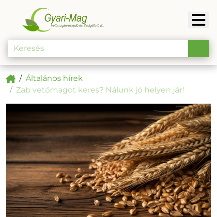
Általános hírek
Zab vetőmagot keres? Nálunk jó helyen jár!