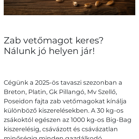
Zab vetőmagot keres?
Nálunk jó helyen jár!
Cégünk a 2025-ös tavaszi szezonban a
Breton, Platin, Gk Pillangó, Mv Szellő,
Poseidon fajta zab vetőmagokat kínálja
különböző kiszerelésekben. A 30 kg-os
zsákoktól egészen az 1000 kg-os Big-Bag
kiszerelésig, csávázott és csávázatlan
minőségig minden gazdálkodó