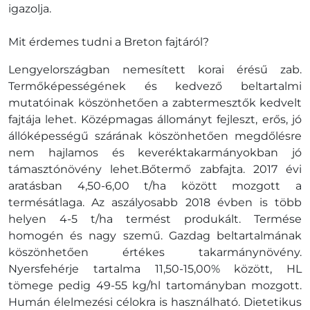
igazolja.
Mit érdemes tudni a Breton fajtáról?
Lengyelországban nemesített korai érésű zab.
Termőképességének és kedvező beltartalmi
mutatóinak köszönhetően a zabtermesztők kedvelt
fajtája lehet. Középmagas állományt fejleszt, erős, jó
állóképességű szárának köszönhetően megdőlésre
nem hajlamos és keveréktakarmányokban jó
támasztónövény lehet.Bőtermő zabfajta. 2017 évi
aratásban 4,50-6,00 t/ha között mozgott a
termésátlaga. Az aszályosabb 2018 évben is több
helyen 4-5 t/ha termést produkált. Termése
homogén és nagy szemű. Gazdag beltartalmának
köszönhetően értékes takarmánynövény.
Nyersfehérje tartalma 11,50-15,00% között, HL
tömege pedig 49-55 kg/hl tartományban mozgott.
Humán élelmezési célokra is használható. Dietetikus