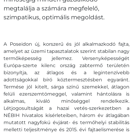
megtalálja a számára megfelelő,
szimpatikus, optimális megoldást.
A Poseidon új, korszerű és jól alkalmazkodó fajta,
amelyet az üzemi tapasztalatok szerint stabilan nagy
termőképesség jellemez. Versenyképességét
Európa-szerte kilenc ország zabtermő területén
bizonyítja, az átlagos és a legintenzívebb
adottságokkal bíró köztermesztésben egyaránt.
Termése jól kitelt, sárga színű szemekkel, átlagon
felüli ezerszemtömeggel, valamint hántolásra is
alkalmas, kiváló minőséggel rendelkezik.
Létjogosultságát a hazai vetés-szerkezetben a
NÉBIH hivatalos kísérleteiben, három év átlagában
mutatott nagyfokú évjárat- és termőhelyi stabilitás
melletti teljesítménye és 2015. évi fajtaelismerése is