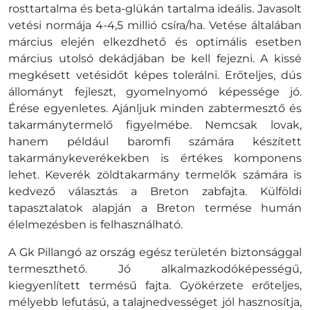
rosttartalma és beta-glükán tartalma ideális. Javasolt
vetési normája 4-4,5 millió csíra/ha. Vetése általában
március elején elkezdhető és optimális esetben
március utolsó dekádjában be kell fejezni. A kissé
megkésett vetésidőt képes tolerálni. Erőteljes, dús
állományt fejleszt, gyomelnyomó képessége jó.
Érése egyenletes. Ajánljuk minden zabtermesztő és
takarmánytermelő figyelmébe. Nemcsak lovak,
hanem például baromfi számára készített
takarmánykeverékekben is értékes komponens
lehet. Keverék zöldtakarmány termelők számára is
kedvező választás a Breton zabfajta. Külföldi
tapasztalatok alapján a Breton termése humán
élelmezésben is felhasználható.
A Gk Pillangó az ország egész területén biztonsággal
termeszthető. Jó alkalmazkodóképességű,
kiegyenlített termésű fajta. Gyökérzete erőteljes,
mélyebb lefutású, a talajnedvességet jól hasznosítja,