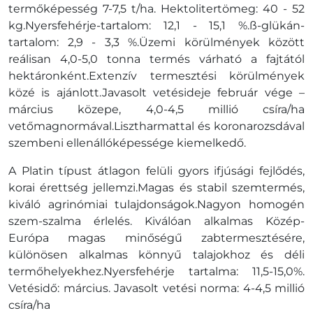
termőképesség 7-7,5 t/ha. Hektolitertömeg: 40 - 52
kg.Nyersfehérje-tartalom: 12,1 - 15,1 %.ß-glükán-
tartalom: 2,9 - 3,3 %.Üzemi körülmények között
reálisan 4,0-5,0 tonna termés várható a fajtától
hektáronként.Extenzív termesztési körülmények
közé is ajánlott.Javasolt vetésideje február vége –
március közepe, 4,0-4,5 millió csíra/ha
vetőmagnormával.Lisztharmattal és koronarozsdával
szembeni ellenállóképessége kiemelkedő.
A Platin típust átlagon felüli gyors ifjúsági fejlődés,
korai érettség jellemzi.Magas és stabil szemtermés,
kiváló agrinómiai tulajdonságok.Nagyon homogén
szem-szalma érlelés. Kiválóan alkalmas Közép-
Európa magas minőségű zabtermesztésére,
különösen alkalmas könnyű talajokhoz és déli
termőhelyekhez.Nyersfehérje tartalma: 11,5-15,0%.
Vetésidő: március. Javasolt vetési norma: 4-4,5 millió
csíra/ha