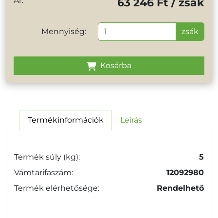
Ár:
63 246 Ft / zsák
Mennyiség:
zsák
Kosárba
Termékinformációk
Leírás
Termék súly (kg):
5
Vámtarifaszám:
12092980
Termék elérhetősége:
Rendelhető