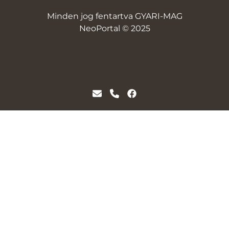
Minden jog fentartva GYARI-MAG
NeoPortal © 2025
NeoSoft
ÁSZF
Adatvédelem
Szállítási és fizetési díjak