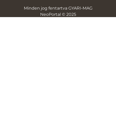
Minden jog fentartva GYARI-MAG
NeoPortal © 2025
NeoSoft
ÁSZF
Adatvédelem
Szállítási és fizetési díjak