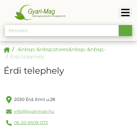
-&nbsp;-&nbsp;stores&nbsp;-&nbsp;-
Érdi telephely
Érdi telephely
2030 Érd, Emil u.28
info@gyarimag.hu
06-20-9509-073