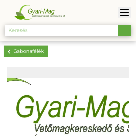
Gabonafélék