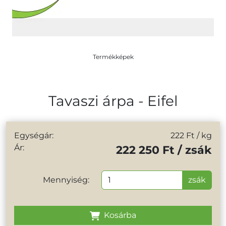
Termékképek
Tavaszi árpa - Eifel
Egységár:
222 Ft
/ kg
Ár:
222 250 Ft / zsák
Mennyiség:
zsák
Kosárba