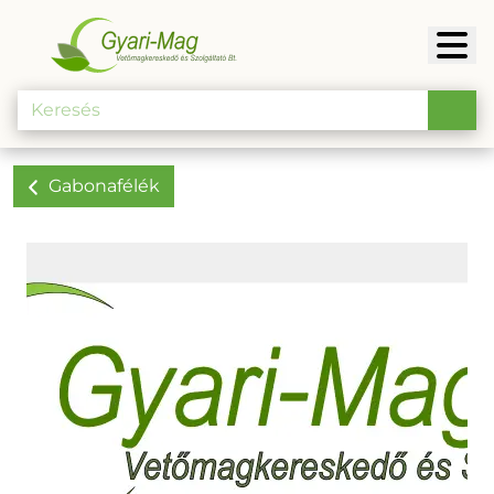
Gabonafélék