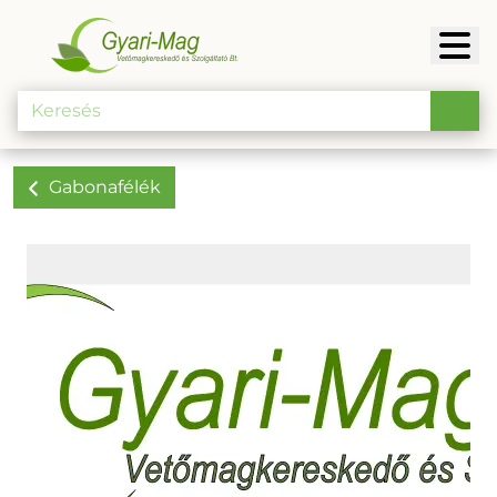
Gabonafélék