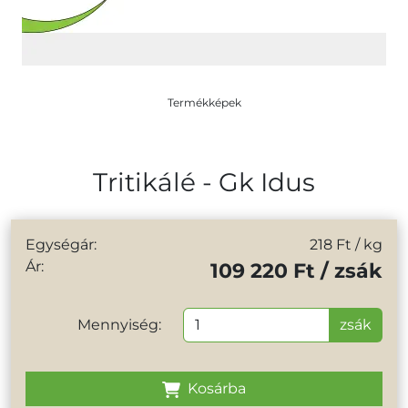
Termékképek
Tritikálé - Gk Idus
Egységár:
218 Ft
/ kg
Ár:
109 220 Ft / zsák
Mennyiség:
zsák
Kosárba