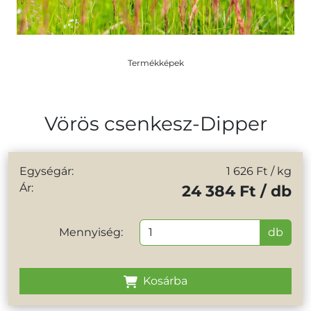
Termékképek
Vörös csenkesz-Dipper
Egységár:
1 626 Ft
/ kg
Ár:
24 384 Ft / db
Mennyiség:
db
Kosárba