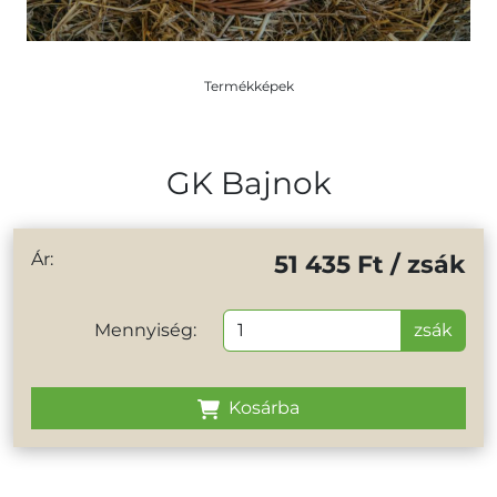
Termékképek
GK Bajnok
Ár:
51 435 Ft / zsák
Mennyiség:
zsák
Kosárba