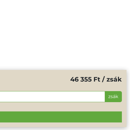
46 355 Ft / zsák
zsák