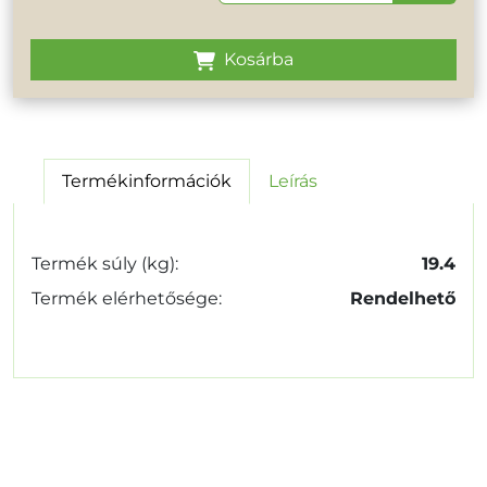
Kosárba
Termékinformációk
Leírás
Termék súly (kg):
19.4
Termék elérhetősége:
Rendelhető