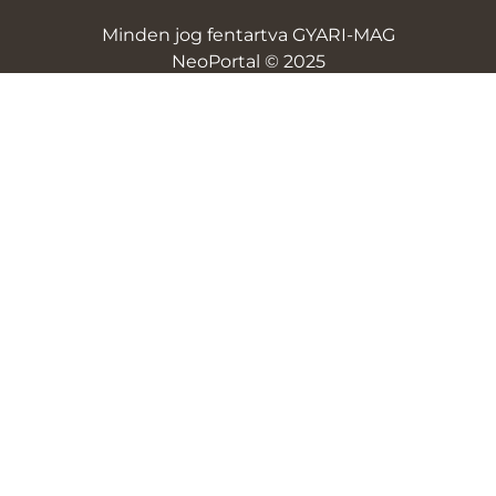
Minden jog fentartva GYARI-MAG
NeoPortal © 2025
NeoSoft
ÁSZF
Adatvédelem
Szállítási és fizetési díjak