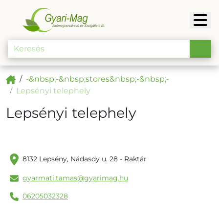
-&nbsp;-&nbsp;stores&nbsp;-&nbsp;-
Lepsényi telephely
Lepsényi telephely
8132 Lepsény, Nádasdy u. 28 - Raktár
gyarmati.tamas@gyarimag.hu
06205032328