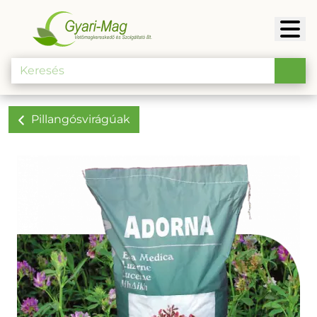
Pillangósvirágúak