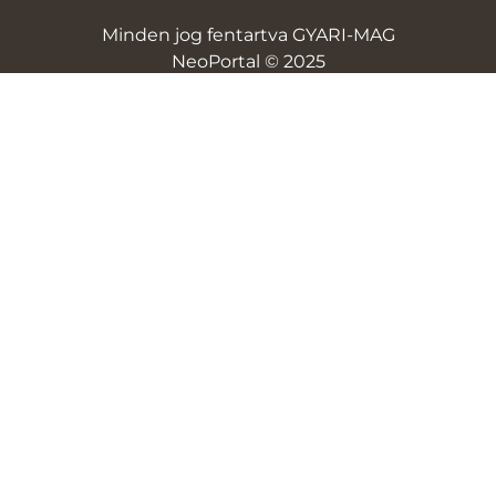
Minden jog fentartva GYARI-MAG
NeoPortal © 2025
NeoSoft
ÁSZF
Adatvédelem
Szállítási és fizetési díjak