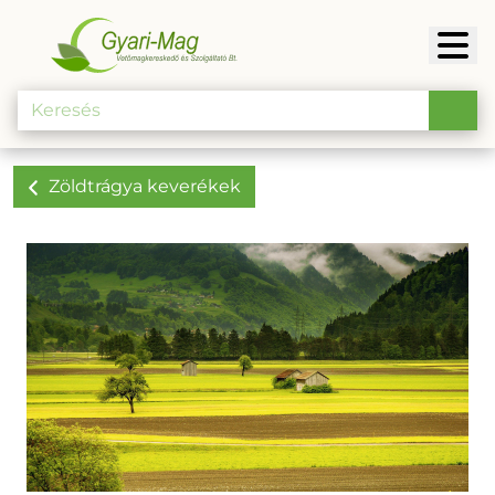
Zöldtrágya keverékek