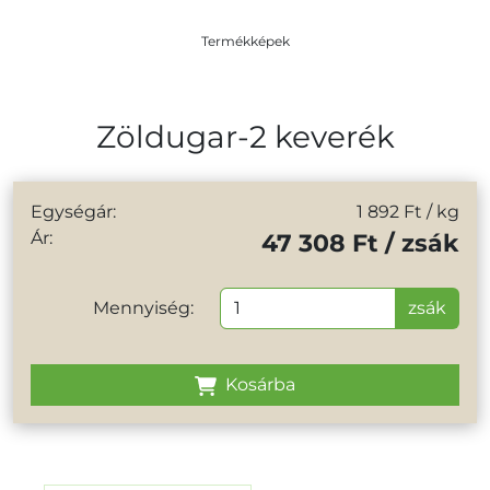
Termékképek
Zöldugar-2 keverék
Egységár:
1 892 Ft
/ kg
Ár:
47 308 Ft / zsák
Mennyiség:
zsák
Kosárba