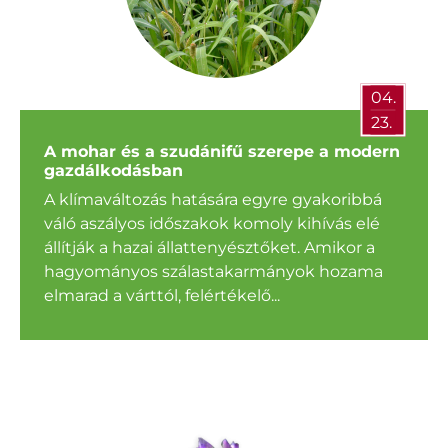
04.
23.
A mohar és a szudánifű szerepe a modern
gazdálkodásban
A klímaváltozás hatására egyre gyakoribbá
váló aszályos időszakok komoly kihívás elé
állítják a hazai állattenyésztőket. Amikor a
hagyományos szálastakarmányok hozama
elmarad a várttól, felértékelő...