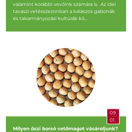
valamint korábbi vevőink számára is. Az idei
tavaszi vetésszezonban a kalászos gabonák
és takarmányozási kultúrák kö...
09.
01.
Milyen őszi borsó vetőmagot vásároljunk?