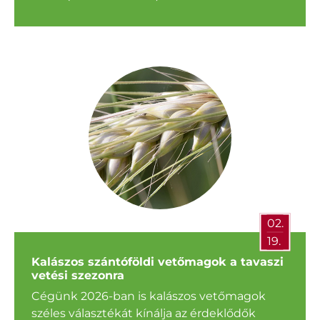
02.
19.
Kalászos szántóföldi vetőmagok a tavaszi
vetési szezonra
Cégünk 2026-ban is kalászos vetőmagok
széles választékát kínálja az érdeklődők