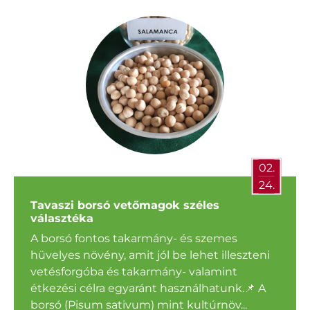
02.
24.
Tavaszi borsó vetőmagok széles
választéka
A borsó fontos takarmány- és szemes
hüvelyes növény, amit jól be lehet illeszteni
vetésforgóba és takarmány- valamint
étkezési célra egyaránt használhatunk.📌 A
borsó (Pisum sativum) mint kultúrnöv...