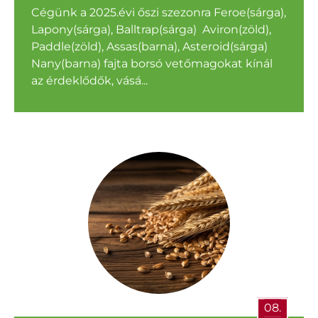
Cégünk a 2025.évi őszi szezonra Feroe(sárga),
Lapony(sárga), Balltrap(sárga) Aviron(zöld),
Paddle(zöld), Assas(barna), Asteroid(sárga)
Nany(barna) fajta borsó vetőmagokat kínál
az érdeklődők, vásá...
08.