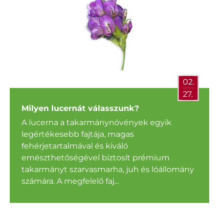
02.
27.
Milyen lucernát válasszunk?
A lucerna a takarmánynövények egyik
legértékesebb fajtája, magas
fehérjetartalmával és kiváló
emészthetőségével biztosít prémium
takarmányt szarvasmarha, juh és lóállomány
számára. A megfelelő faj...