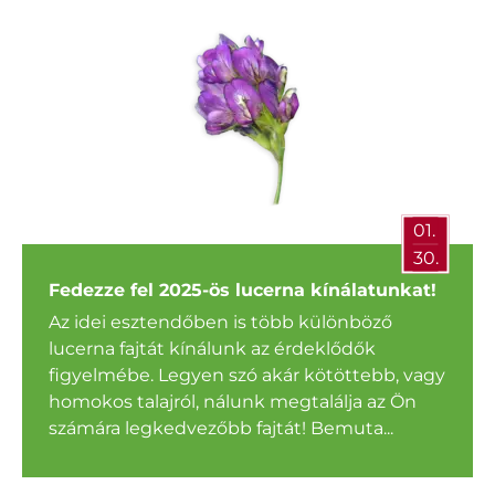
01.
30.
Fedezze fel 2025-ös lucerna kínálatunkat!
Az idei esztendőben is több különböző
lucerna fajtát kínálunk az érdeklődők
figyelmébe. Legyen szó akár kötöttebb, vagy
homokos talajról, nálunk megtalálja az Ön
számára legkedvezőbb fajtát! Bemuta...