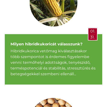
01.
31.
Milyen hibridkukoricát válasszunk?
Hibridkukorica vetőmag kiválasztásakor
több szempontot is érdemes figyelembe
venni: termőhelyi adottságok, tenyészidő,
terméspotenciál és stabilitás, stressztűrés és
betegségekkel szembeni ellenáll...