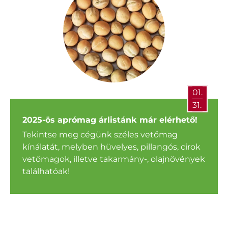
01.
31.
2025-ös aprómag árlistánk már elérhető!
Tekintse meg cégünk széles vetőmag
kínálatát, melyben hüvelyes, pillangós, cirok
vetőmagok, illetve takarmány-, olajnövények
találhatóak!